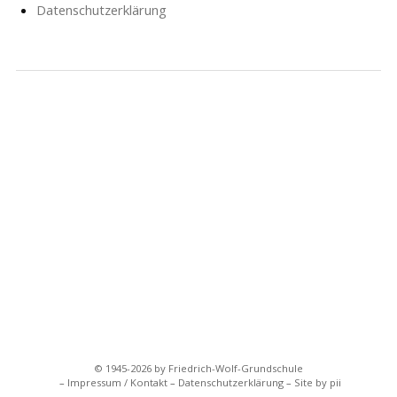
Datenschutzerklärung
NACHRICHTEN
SCHULE
SOZIALARBEIT
HORT
AG’S
FÖRDERVEREIN
GESCHICHTE
FORMULARE
© 1945-2026 by Friedrich-Wolf-Grundschule
Impressum / Kontakt
Datenschutzerklärung
Site by pii