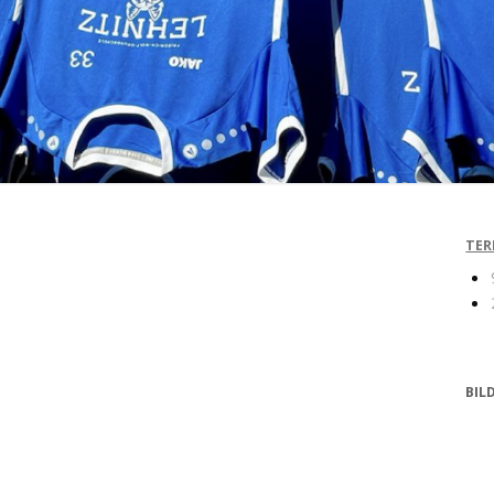
TER
BIL