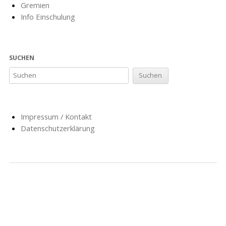
Gremien
Info Einschulung
SUCHEN
Impressum / Kontakt
Datenschutzerklärung
NACHRICHTEN
SCHULE
SOZIALARBEIT
HORT
AG’S
FÖRDERVEREIN
GESCHICHTE
FORMULARE