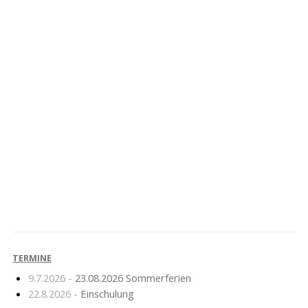
Super Tag beim
Erfolge beim Crosslauf
ALBA-Schulcup!
in Mildenberg
TERMINE
9.7.2026 -
23.08.2026 Sommerferien
22.8.2026 -
Einschulung