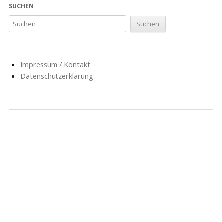
SUCHEN
Impressum / Kontakt
Datenschutzerklärung
NACHRICHTEN
SCHULE
SOZIALARBEIT
HORT
AG’S
FÖRDERVEREIN
GESCHICHTE
FORMULARE