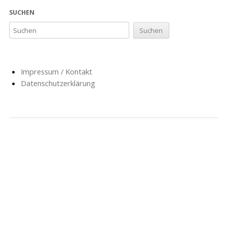
SUCHEN
Impressum / Kontakt
Datenschutzerklärung
NACHRICHTEN
SCHULE
SOZIALARBEIT
HORT
AG’S
FÖRDERVEREIN
GESCHICHTE
FORMULARE