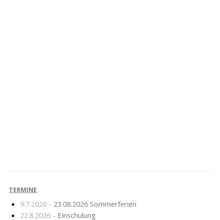
Mathematik-
Wo weiter nach Klasse
Olympiade Stufe 1
6?
TERMINE
9.7.2026 -
23.08.2026 Sommerferien
22.8.2026 -
Einschulung