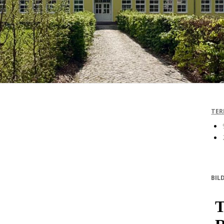
TER
BIL