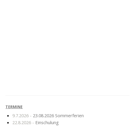
AG Erste Hilfe belegt
Die Papiertonne ist da!
1. Platz
TERMINE
9.7.2026 -
23.08.2026 Sommerferien
22.8.2026 -
Einschulung