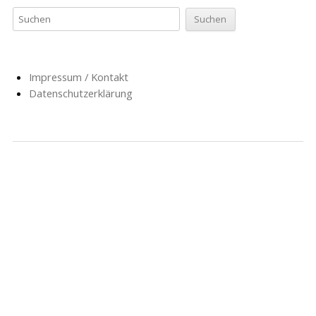
Impressum / Kontakt
Datenschutzerklärung
NACHRICHTEN
SCHULE
SOZIALARBEIT
HORT
AG’S
FÖRDERVEREIN
GESCHICHTE
FORMULARE