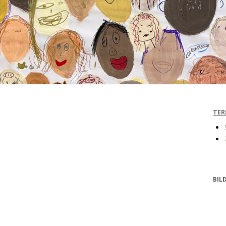
TER
BIL