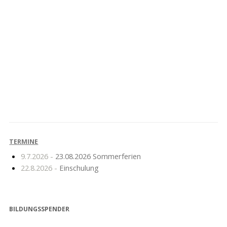
Weihnachtssingen
Neu seit diesem
2019
Schuljahr dabei…
TERMINE
9.7.2026 -
23.08.2026 Sommerferien
22.8.2026 -
Einschulung
BILDUNGSSPENDER