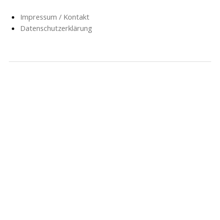
Impressum / Kontakt
Datenschutzerklärung
NACHRICHTEN
SCHULE
SOZIALARBEIT
HORT
AG’S
FÖRDERVEREIN
GESCHICHTE
FORMULARE