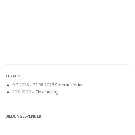
Friedrich-Wolf-Lauf
Achtung: Technische
neuer Termin 13.10.2017
Störung!!!
TERMINE
9.7.2026 -
23.08.2026 Sommerferien
22.8.2026 -
Einschulung
BILDUNGSSPENDER