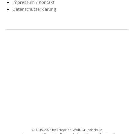
Impressum / Kontakt
Datenschutzerklärung
NACHRICHTEN
SCHULE
SOZIALARBEIT
HORT
AG’S
FÖRDERVEREIN
GESCHICHTE
FORMULARE
© 1945-2026 by Friedrich-Wolf-Grundschule