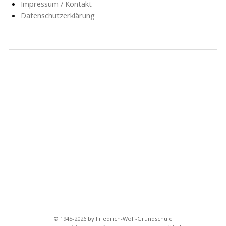
Impressum / Kontakt
Datenschutzerklärung
NACHRICHTEN
SCHULE
SOZIALARBEIT
HORT
AG’S
FÖRDERVEREIN
GESCHICHTE
FORMULARE
© 1945-2026 by Friedrich-Wolf-Grundschule