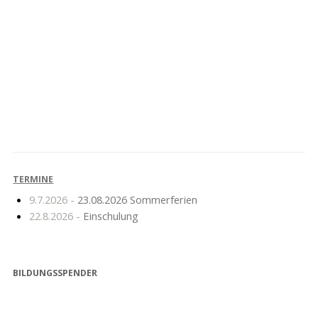
Lehnitzer
Jugend trainiert für
Spitzenteams im
Olympia – Mädchen
Basketball
TERMINE
9.7.2026 -
23.08.2026 Sommerferien
22.8.2026 -
Einschulung
BILDUNGSSPENDER