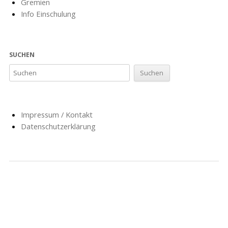
Gremien
Info Einschulung
SUCHEN
Impressum / Kontakt
Datenschutzerklärung
NACHRICHTEN
SCHULE
SOZIALARBEIT
HORT
AG’S
FÖRDERVEREIN
GESCHICHTE
FORMULARE