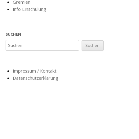
Gremien
Info Einschulung
SUCHEN
Impressum / Kontakt
Datenschutzerklärung
NACHRICHTEN
SCHULE
SOZIALARBEIT
HORT
AG’S
FÖRDERVEREIN
GESCHICHTE
FORMULARE