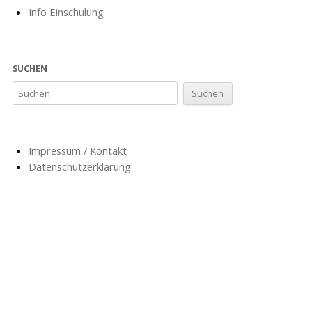
Info Einschulung
SUCHEN
Impressum / Kontakt
Datenschutzerklärung
NACHRICHTEN
SCHULE
SOZIALARBEIT
HORT
AG’S
FÖRDERVEREIN
GESCHICHTE
FORMULARE