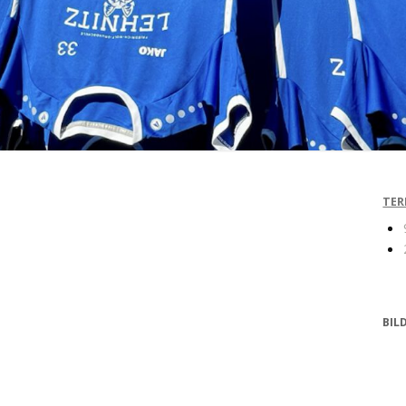
TER
BIL