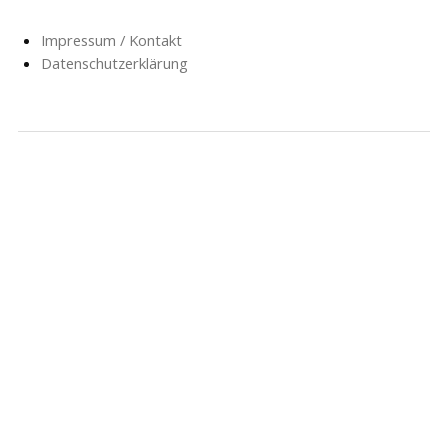
Impressum / Kontakt
Datenschutzerklärung
NACHRICHTEN
SCHULE
SOZIALARBEIT
HORT
AG’S
FÖRDERVEREIN
GESCHICHTE
FORMULARE