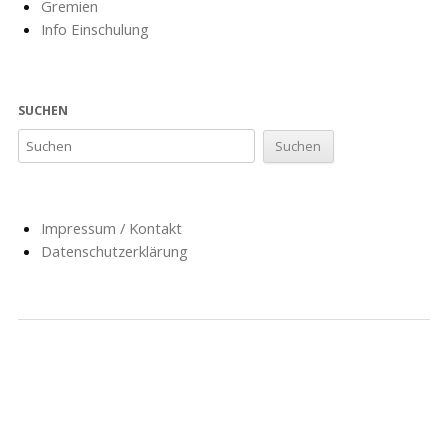
Gremien
Info Einschulung
SUCHEN
Impressum / Kontakt
Datenschutzerklärung
NACHRICHTEN
SCHULE
SOZIALARBEIT
HORT
AG’S
FÖRDERVEREIN
GESCHICHTE
FORMULARE