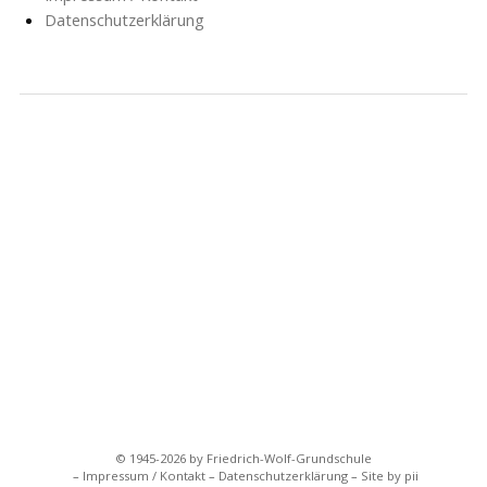
Datenschutzerklärung
NACHRICHTEN
SCHULE
SOZIALARBEIT
HORT
AG’S
FÖRDERVEREIN
GESCHICHTE
FORMULARE
© 1945-2026 by Friedrich-Wolf-Grundschule
Impressum / Kontakt
Datenschutzerklärung
Site by pii