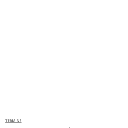
Känguru der
Projekt „Leben mit
Mathematik
Handicap“
TERMINE