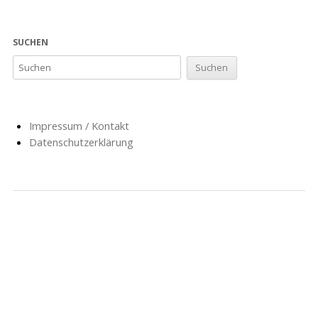
SUCHEN
Impressum / Kontakt
Datenschutzerklärung
NACHRICHTEN
SCHULE
SOZIALARBEIT
HORT
AG’S
FÖRDERVEREIN
GESCHICHTE
FORMULARE