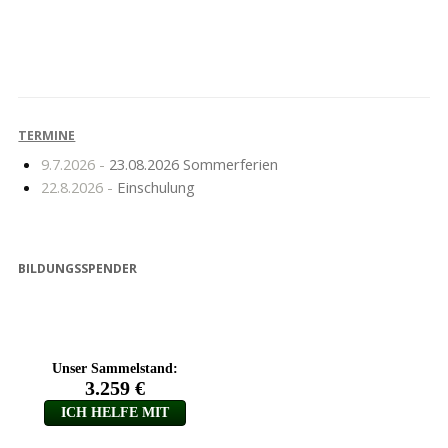
Nach dem
Kreisausscheid – Ein
Probeessen ist vor dem
riesiger Erfolg
Probeessen …
TERMINE
9.7.2026 -
23.08.2026 Sommerferien
22.8.2026 -
Einschulung
BILDUNGSSPENDER