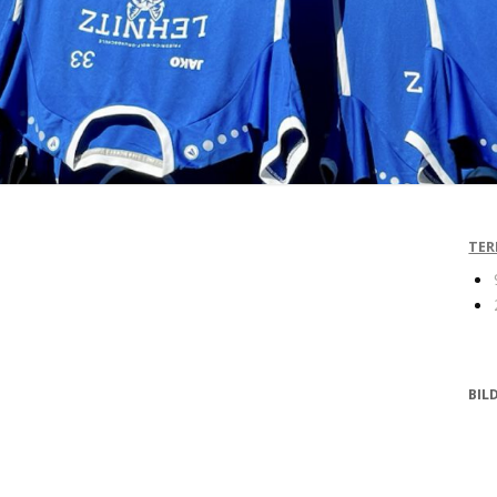
TER
BIL