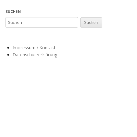
SUCHEN
Impressum / Kontakt
Datenschutzerklärung
NACHRICHTEN
SCHULE
SOZIALARBEIT
HORT
AG’S
FÖRDERVEREIN
GESCHICHTE
FORMULARE