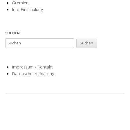
Gremien
Info Einschulung
SUCHEN
Impressum / Kontakt
Datenschutzerklärung
NACHRICHTEN
SCHULE
SOZIALARBEIT
HORT
AG’S
FÖRDERVEREIN
GESCHICHTE
FORMULARE