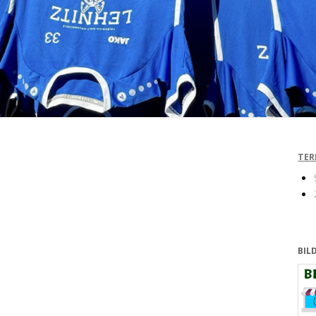
TER
BIL