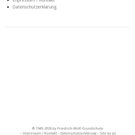
Datenschutzerklärung
NACHRICHTEN
SCHULE
SOZIALARBEIT
HORT
AG’S
FÖRDERVEREIN
GESCHICHTE
FORMULARE
© 1945-2026 by Friedrich-Wolf-Grundschule
Impressum / Kontakt
Datenschutzerklärung
Site by pii