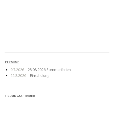
Angebote in den
Hinweise für die erste
Sommerferien
Schulwoche
TERMINE
9.7.2026 -
23.08.2026 Sommerferien
22.8.2026 -
Einschulung
BILDUNGSSPENDER