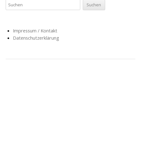
Impressum / Kontakt
Datenschutzerklärung
NACHRICHTEN
SCHULE
SOZIALARBEIT
HORT
AG’S
FÖRDERVEREIN
GESCHICHTE
FORMULARE