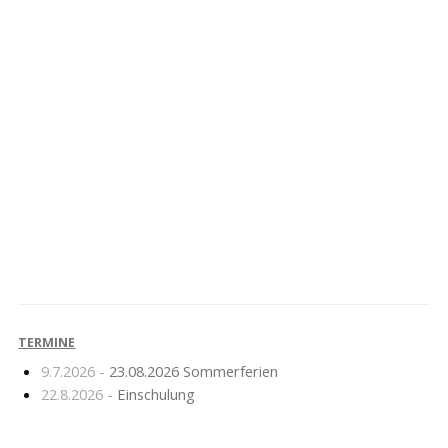
Fahrt der Lehnitzer
Projektgruppe
Jugendgruppe der
Schülerreporter
Agenda 21 nach
Neuglobsow
TERMINE
9.7.2026 -
23.08.2026 Sommerferien
22.8.2026 -
Einschulung