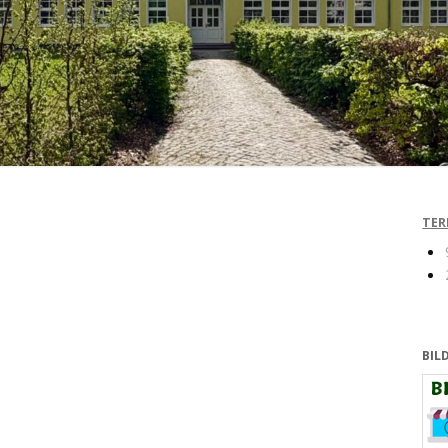
TER
BIL