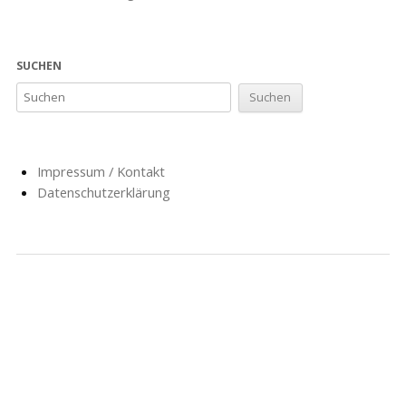
SUCHEN
Impressum / Kontakt
Datenschutzerklärung
NACHRICHTEN
SCHULE
SOZIALARBEIT
HORT
AG’S
FÖRDERVEREIN
GESCHICHTE
FORMULARE