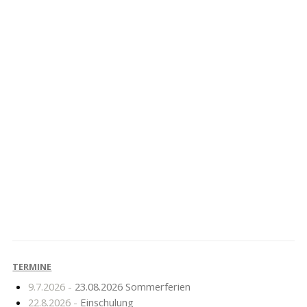
Känguru der
Präsenzunterricht ab
Mathematik
31.05.2021
TERMINE
9.7.2026 -
23.08.2026 Sommerferien
22.8.2026 -
Einschulung