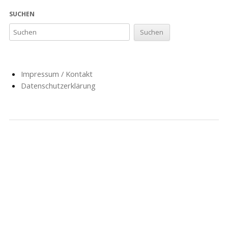
SUCHEN
Impressum / Kontakt
Datenschutzerklärung
NACHRICHTEN
SCHULE
SOZIALARBEIT
HORT
AG’S
FÖRDERVEREIN
GESCHICHTE
FORMULARE