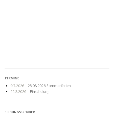
Weihnachtssingen und
Dankeschön
Vorweihnachtliches
Theater
TERMINE
9.7.2026 -
23.08.2026 Sommerferien
22.8.2026 -
Einschulung
BILDUNGSSPENDER