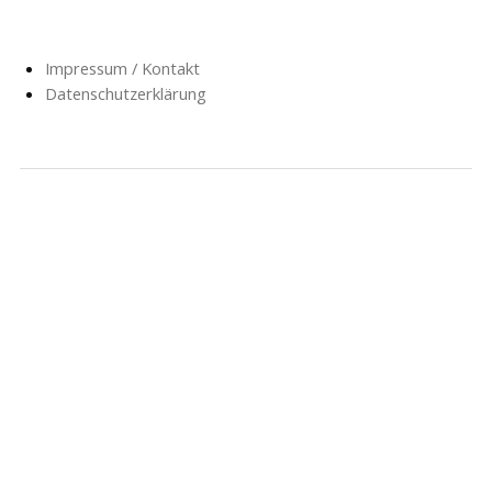
Impressum / Kontakt
Datenschutzerklärung
NACHRICHTEN
SCHULE
SOZIALARBEIT
HORT
AG’S
FÖRDERVEREIN
GESCHICHTE
FORMULARE