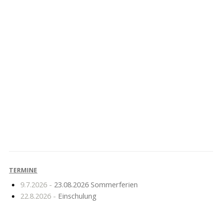
Herzliche
Elternabend „Facebook,
Glückwünsche
You Tube & Co.“
TERMINE
9.7.2026 -
23.08.2026 Sommerferien
22.8.2026 -
Einschulung