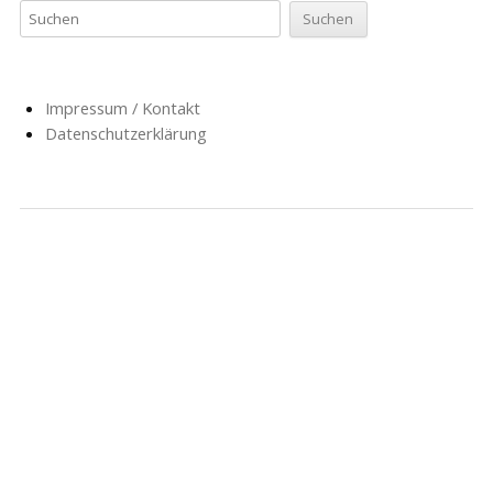
Impressum / Kontakt
Datenschutzerklärung
NACHRICHTEN
SCHULE
SOZIALARBEIT
HORT
AG’S
FÖRDERVEREIN
GESCHICHTE
FORMULARE