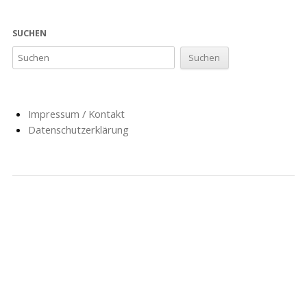
SUCHEN
Impressum / Kontakt
Datenschutzerklärung
NACHRICHTEN
SCHULE
SOZIALARBEIT
HORT
AG’S
FÖRDERVEREIN
GESCHICHTE
FORMULARE