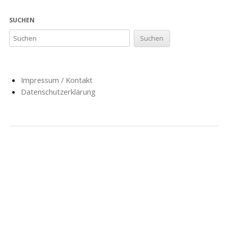
SUCHEN
Impressum / Kontakt
Datenschutzerklärung
NACHRICHTEN
SCHULE
SOZIALARBEIT
HORT
AG’S
FÖRDERVEREIN
GESCHICHTE
FORMULARE