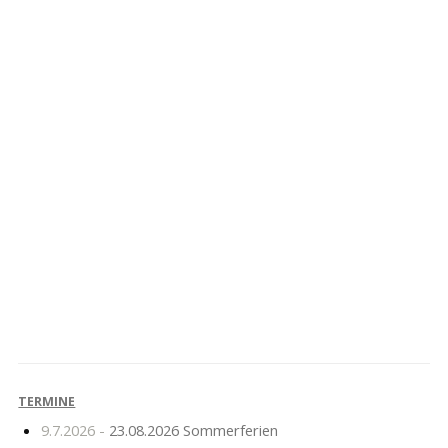
Projekttag
3. Elternkonferenz
„Jahreskreis“
TERMINE
9.7.2026 -
23.08.2026 Sommerferien